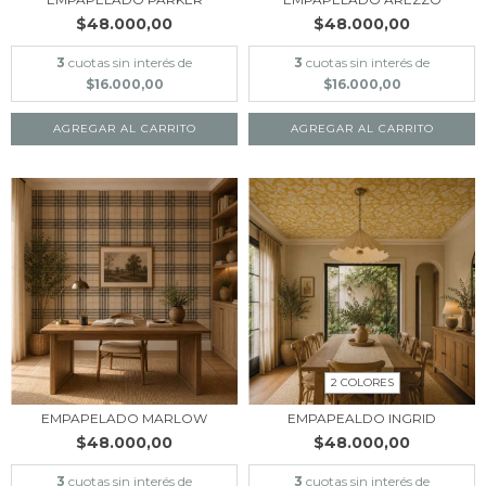
$48.000,00
$48.000,00
3
cuotas sin interés de
3
cuotas sin interés de
$16.000,00
$16.000,00
AGREGAR AL CARRITO
AGREGAR AL CARRITO
2 COLORES
EMPAPELADO MARLOW
EMPAPEALDO INGRID
$48.000,00
$48.000,00
3
cuotas sin interés de
3
cuotas sin interés de