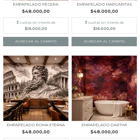
EMPAPELADO PECERA
EMPAPELADO MARGARITAS
$48.000,00
$48.000,00
3
cuotas sin interés de
3
cuotas sin interés de
$16.000,00
$16.000,00
AGREGAR AL CARRITO
AGREGAR AL CARRITO
EMPAPELADO ROMA ETERNA
EMPAPELADO DARTHA
$48.000,00
$48.000,00