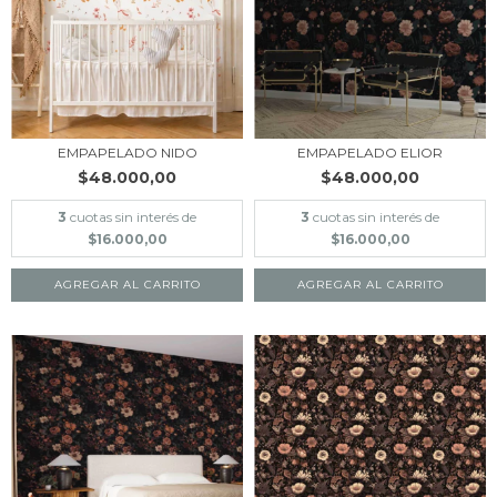
EMPAPELADO NIDO
EMPAPELADO ELIOR
$48.000,00
$48.000,00
3
cuotas sin interés de
3
cuotas sin interés de
$16.000,00
$16.000,00
AGREGAR AL CARRITO
AGREGAR AL CARRITO