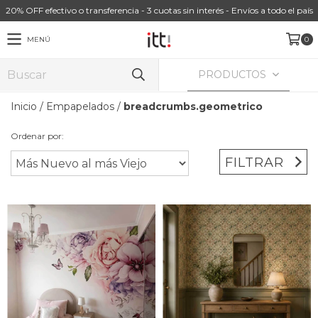
20% OFF efectivo o transferencia - 3 cuotas sin interés - Envíos a todo el país
MENÚ
0
PRODUCTOS
Inicio
/
Empapelados
/
breadcrumbs.geometrico
Ordenar por:
FILTRAR