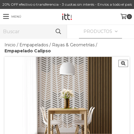
20% OFF efectivo o transferencia - 3 cuotas sin interés - Envíos a todo el país
MENÚ
0
PRODUCTOS
Inicio
/
Empapelados
/
Rayas & Geometrías
/
Empapelado Calipso