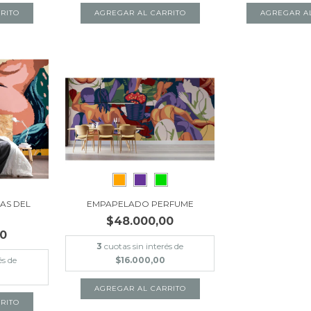
RITO
AGREGAR AL CARRITO
AGREGAR A
AS DEL
EMPAPELADO PERFUME
$48.000,00
00
3
cuotas sin interés de
és de
$16.000,00
AGREGAR AL CARRITO
RITO