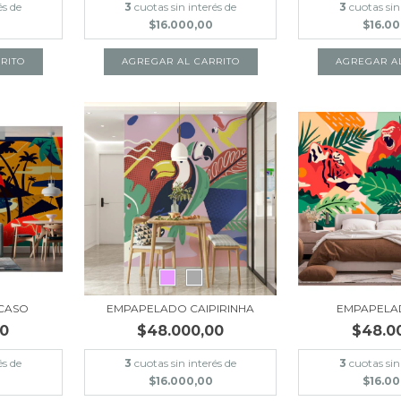
és de
3
cuotas sin interés de
3
cuotas sin
$16.000,00
$16.0
RITO
AGREGAR AL CARRITO
AGREGAR A
CASO
EMPAPELADO CAIPIRINHA
EMPAPELA
00
$48.000,00
$48.0
és de
3
cuotas sin interés de
3
cuotas sin
$16.000,00
$16.0