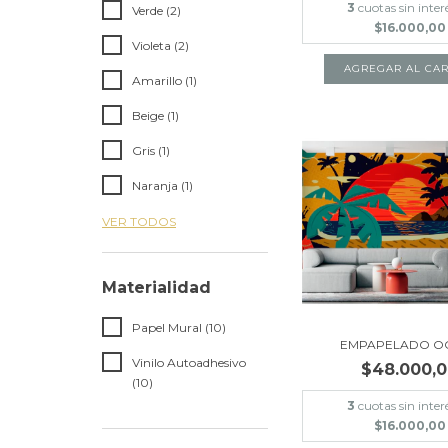
3
cuotas sin inter
Verde (2)
$16.000,00
Violeta (2)
AGREGAR AL CAR
Amarillo (1)
Beige (1)
Gris (1)
Naranja (1)
VER TODOS
Materialidad
Papel Mural (10)
EMPAPELADO O
Vinilo Autoadhesivo
$48.000,
(10)
3
cuotas sin inter
$16.000,00