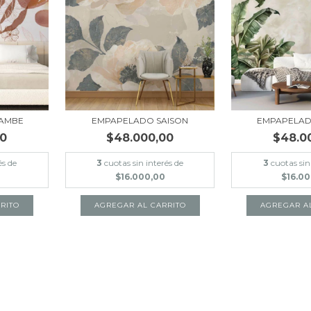
AMBE
EMPAPELADO SAISON
EMPAPELAD
00
$48.000,00
$48.0
és de
3
cuotas sin interés de
3
cuotas sin
$16.000,00
$16.0
RITO
AGREGAR AL CARRITO
AGREGAR A