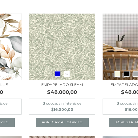
+2
LLIE
EMPAPELADO SLEAM
EMPAPELADO
00
$48.000,00
$48.0
és de
3
cuotas sin interés de
3
cuotas sin
$16.000,00
$16.0
RITO
AGREGAR AL CARRITO
AGREGAR A