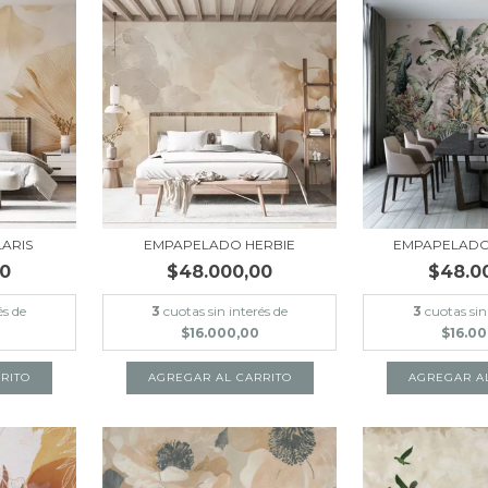
ARIS
EMPAPELADO HERBIE
EMPAPELAD
00
$48.000,00
$48.0
és de
3
cuotas sin interés de
3
cuotas sin
$16.000,00
$16.0
RITO
AGREGAR AL CARRITO
AGREGAR A