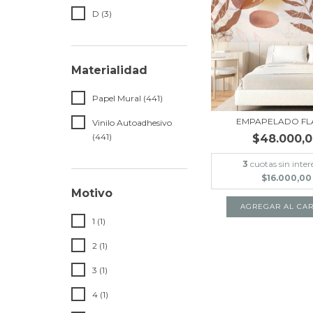
D (3)
Materialidad
Papel Mural (441)
EMPAPELADO FL
Vinilo Autoadhesivo
(441)
$48.000,
3
cuotas sin inter
$16.000,00
Motivo
AGREGAR AL CAR
1 (1)
2 (1)
3 (1)
4 (1)