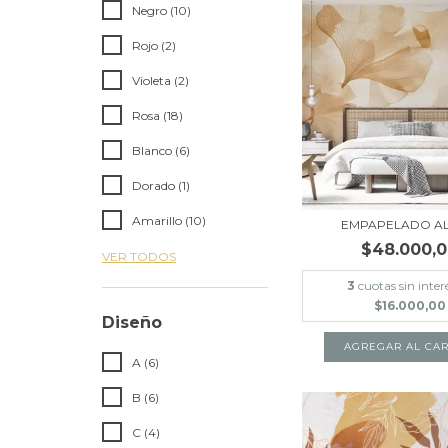
Negro (10)
Rojo (2)
Violeta (2)
Rosa (18)
Blanco (6)
Dorado (1)
Amarillo (10)
EMPAPELADO AL
$48.000,
VER TODOS
3
cuotas sin inter
$16.000,00
Diseño
AGREGAR AL CAR
A (6)
B (6)
C (4)