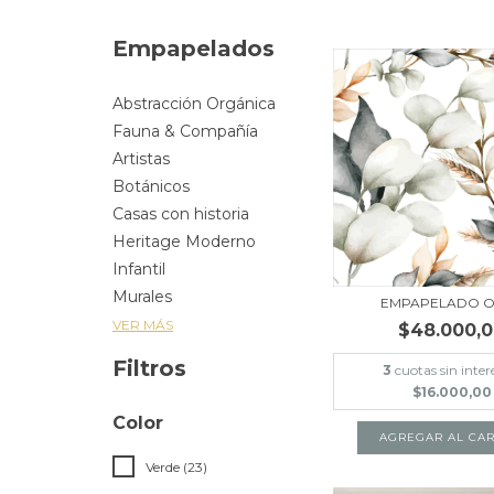
Empapelados
Abstracción Orgánica
Fauna & Compañía
Artistas
Botánicos
Casas con historia
Heritage Moderno
Infantil
Murales
EMPAPELADO O
VER MÁS
$48.000,
Filtros
3
cuotas sin inter
$16.000,00
Color
AGREGAR AL CAR
Verde (23)