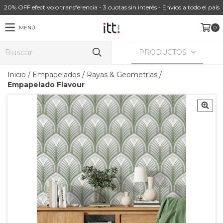
20% OFF efectivo o transferencia - 3 cuotas sin interés - Envíos a todo el país
MENÚ
0
PRODUCTOS
Inicio
/
Empapelados
/
Rayas & Geometrías
/
Empapelado Flavour