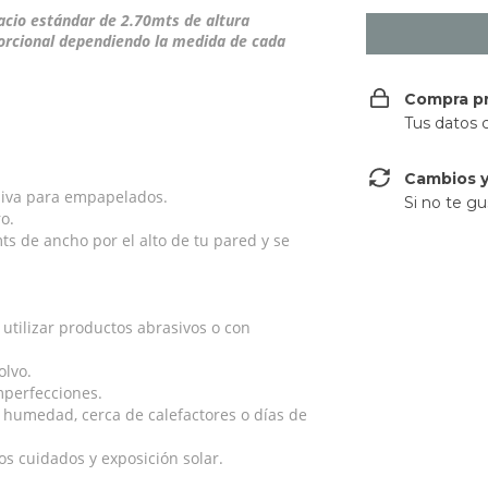
acio estándar de 2.70mts de altura
orcional dependiendo la medida de cada
Compra p
Tus datos 
Cambios y
siva para empapelados.
Si no te gu
o.
s de ancho por el alto de tu pared y se
tilizar productos abrasivos o con
olvo.
imperfecciones.
 humedad, cerca de calefactores o días de
s cuidados y exposición solar.