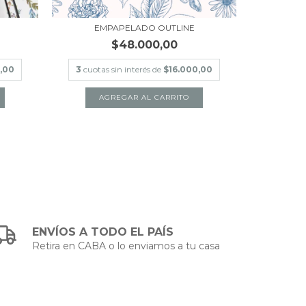
EMPAPELADO OUTLINE
EM
$48.000,00
,00
3
cuotas sin interés de
$16.000,00
3
cuotas
AGREGAR AL CARRITO
A
ENVÍOS A TODO EL PAÍS
Retira en CABA o lo enviamos a tu casa