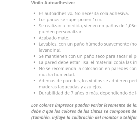
Vinilo Autoadhesivo:
Es autoadhesivo. No necesita cola adhesiva.
Los paños se superponen 1cm.
Se realizan a medida, vienen en paños de 1,05mt
pueden personalizar.
Acabado mate.
Lavables, con un paño húmedo suavemente (no u
lavandina).
Se mantienen con un paño seco para sacar el p
La pared debe estar lisa, el material copia las 
No se recomienda la colocación en paredes con
mucha humedad.
Además de paredes, los vinilos se adhieren perf
maderas laqueadas y azulejos.
Durabilidad de 7 años o más, dependiendo de lo
Los colores impresos pueden variar levemente de las
debe a que los colores de las tintas se componen de
(también, influye la calibración del monitor o teléfon