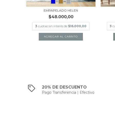
LIA
EMPAPELADO HELEN
$48.000,00
.000,00
3
cuotas sin interés de
$16.000,00
3
c
TO
AGREGAR AL CARRITO
20% DE DESCUENTO
Pago Transferencia | Efectivo