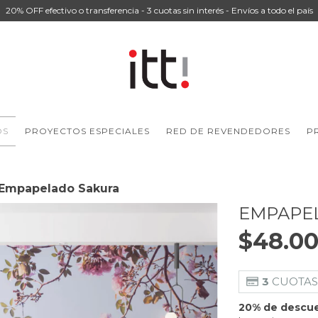
20% OFF efectivo o transferencia - 3 cuotas sin interés - Envíos a todo el país
OS
PROYECTOS ESPECIALES
RED DE REVENDEDORES
P
Empapelado Sakura
EMPAPE
$48.00
3
CUOTAS
20% de descu