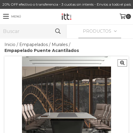
20% OFF efectivo o transferencia - 3 cuotas sin interés - Envíos a todo el país
MENÚ
0
PRODUCTOS
Inicio
/
Empapelados
/
Murales
/
Empapelado Puente Acantilados