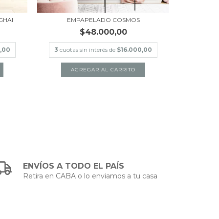
GHAI
EMPAPELADO COSMOS
EMPAPE
$48.000,00
,00
3
cuotas sin interés de
$16.000,00
3
cuotas
AGREGAR AL CARRITO
A
ENVÍOS A TODO EL PAÍS
Retira en CABA o lo enviamos a tu casa