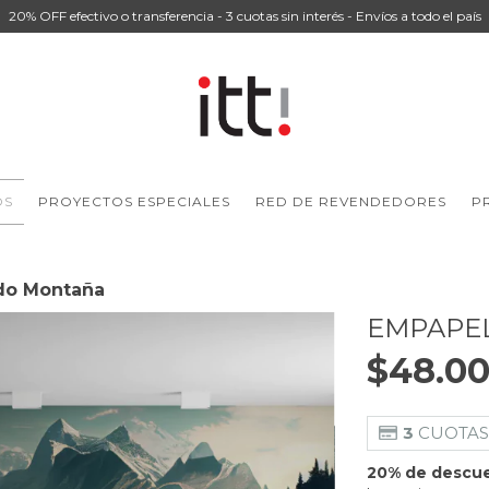
20% OFF efectivo o transferencia - 3 cuotas sin interés - Envíos a todo el país
OS
PROYECTOS ESPECIALES
RED DE REVENDEDORES
P
do Montaña
EMPAPE
$48.00
3
CUOTAS
20% de descu