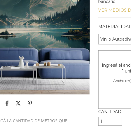
bancario
VER MEDIOS 
MATERIALIDAD
Ingresá el anch
1 un
Ancho (m
CANTIDAD
REGÁ LA CANTIDAD DE METROS QUE