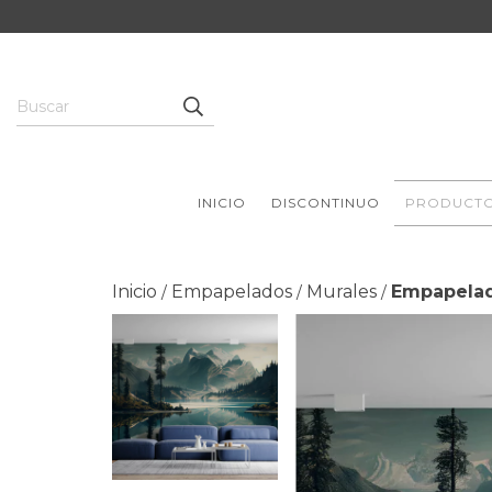
INICIO
DISCONTINUO
PRODUCT
Inicio
Empapelados
Murales
Empapela
/
/
/