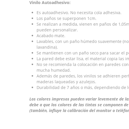
Vinilo Autoadhesivo:
Es autoadhesivo. No necesita cola adhesiva.
Los paños se superponen 1cm.
Se realizan a medida, vienen en paños de 1,05mt
pueden personalizar.
Acabado mate.
Lavables, con un paño húmedo suavemente (no u
lavandina).
Se mantienen con un paño seco para sacar el p
La pared debe estar lisa, el material copia las 
No se recomienda la colocación en paredes con
mucha humedad.
Además de paredes, los vinilos se adhieren perf
maderas laqueadas y azulejos.
Durabilidad de 7 años o más, dependiendo de lo
Los colores impresos pueden variar levemente de las
debe a que los colores de las tintas se componen de
(también, influye la calibración del monitor o teléfon