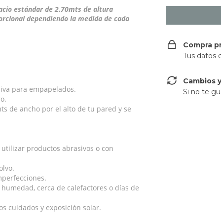
acio estándar de 2.70mts de altura
orcional dependiendo la medida de cada
Compra p
Tus datos 
Cambios y
siva para empapelados.
Si no te gu
o.
s de ancho por el alto de tu pared y se
tilizar productos abrasivos o con
olvo.
imperfecciones.
 humedad, cerca de calefactores o días de
s cuidados y exposición solar.