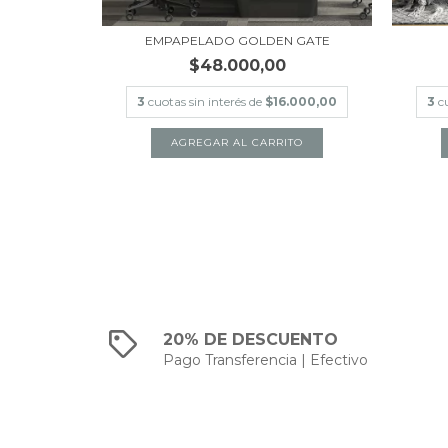
DAD
EMPAPELADO GOLDEN GATE
$48.000,00
.000,00
3
cuotas sin interés de
$16.000,00
3
c
TO
AGREGAR AL CARRITO
20% DE DESCUENTO
Pago Transferencia | Efectivo