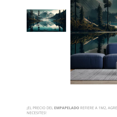
¡EL PRECIO DEL
EMPAPELADO
REFIERE A 1M2, AG
NECESITES!