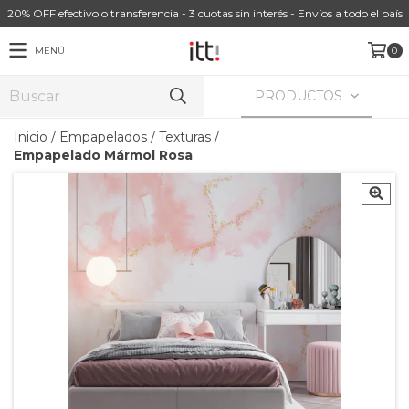
20% OFF efectivo o transferencia - 3 cuotas sin interés - Envíos a todo el país
MENÚ
0
PRODUCTOS
Inicio
/
Empapelados
/
Texturas
/
Empapelado Mármol Rosa