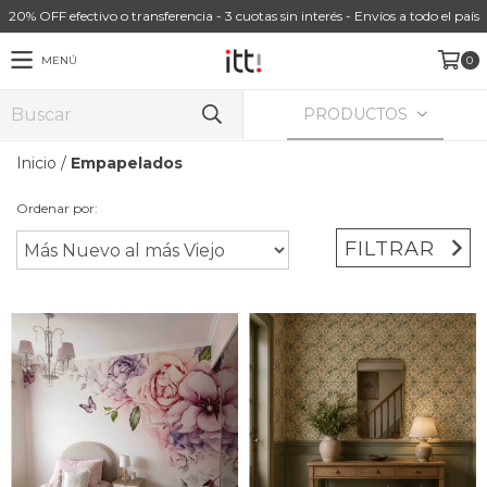
20% OFF efectivo o transferencia - 3 cuotas sin interés - Envíos a todo el país
MENÚ
0
PRODUCTOS
Inicio
/
Empapelados
Ordenar por:
FILTRAR