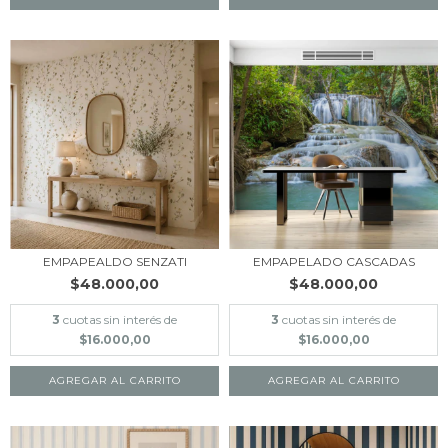
EMPAPEALDO SENZATI
EMPAPELADO CASCADAS
$48.000,00
$48.000,00
3
cuotas sin interés de
3
cuotas sin interés de
$16.000,00
$16.000,00
AGREGAR AL CARRITO
AGREGAR AL CARRITO