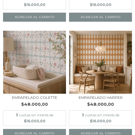
$16.000,00
$16.000,00
AGREGAR AL CARRITO
AGREGAR AL CARRITO
EMPAPELADO COLETTE
EMPAPELADO HARPER
$48.000,00
$48.000,00
3
cuotas sin interés de
3
cuotas sin interés de
$16.000,00
$16.000,00
AGREGAR AL CARRITO
AGREGAR AL CARRITO