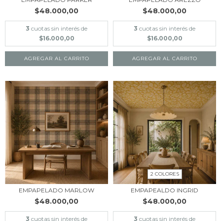
$48.000,00
$48.000,00
3
cuotas sin interés de
3
cuotas sin interés de
$16.000,00
$16.000,00
AGREGAR AL CARRITO
AGREGAR AL CARRITO
2 COLORES
EMPAPELADO MARLOW
EMPAPEALDO INGRID
$48.000,00
$48.000,00
3
cuotas sin interés de
3
cuotas sin interés de