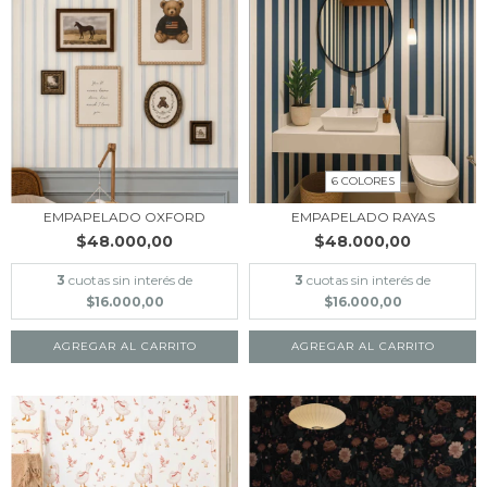
6 COLORES
EMPAPELADO OXFORD
EMPAPELADO RAYAS
$48.000,00
$48.000,00
3
cuotas sin interés de
3
cuotas sin interés de
$16.000,00
$16.000,00
AGREGAR AL CARRITO
AGREGAR AL CARRITO